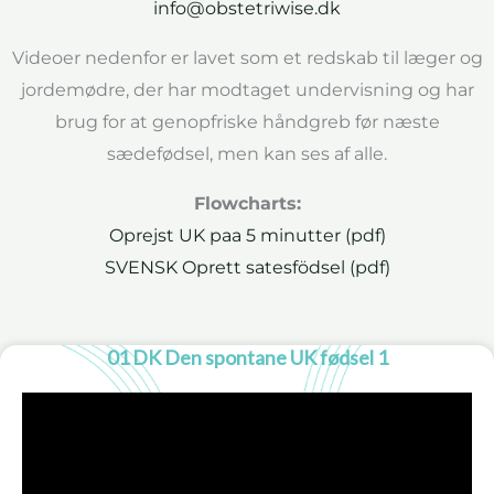
info@obstetriwise.dk
Videoer nedenfor er lavet som et redskab til læger og
jordemødre, der har modtaget undervisning og har
brug for at genopfriske håndgreb før næste
sædefødsel, men kan ses af alle.
Flowcharts:
Oprejst UK paa 5 minutter (pdf)
SVENSK Oprett satesfödsel (pdf)
01 DK Den spontane UK fødsel 1