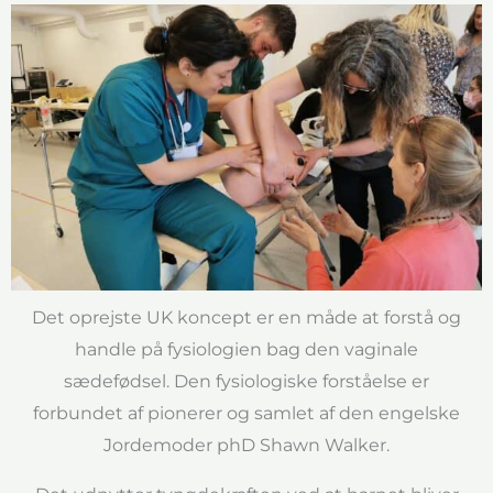
Det oprejste UK koncept er en måde at forstå og
handle på fysiologien bag den vaginale
sædefødsel. Den fysiologiske forståelse er
forbundet af pionerer og samlet af den engelske
Jordemoder phD Shawn Walker.