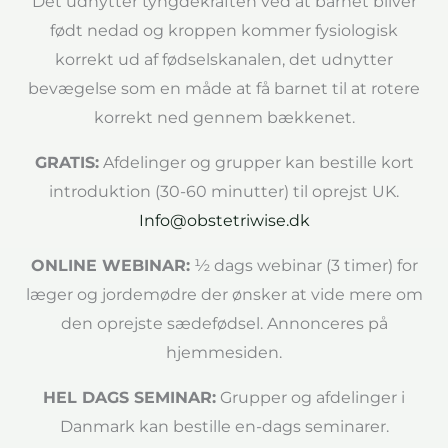
Det udnytter tyngdekraften ved at barnet bliver
født nedad og kroppen kommer fysiologisk
korrekt ud af fødselskanalen, det udnytter
bevægelse som en måde at få barnet til at rotere
korrekt ned gennem bækkenet.
GRATIS:
Afdelinger og grupper kan bestille kort
introduktion (30-60 minutter) til oprejst UK.
Info@obstetriwise.dk
ONLINE WEBINAR:
½ dags webinar (3 timer) for
læger og jordemødre der ønsker at vide mere om
den oprejste sædefødsel. Annonceres på
hjemmesiden.
HEL DAGS SEMINAR:
Grupper og afdelinger i
Danmark kan bestille en-dags seminarer.