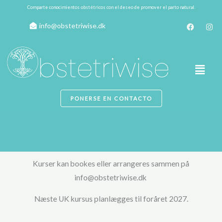
Ir
Comparte conocimientos obstétricos con el deseo de promover el parto natural.
al
F
I
info@obstetriwise.dk
a
n
contenido
c
s
e
t
b
a
o
g
Main
o
r
k
a
m
Men
PONERSE EN CONTACTO
Kurser kan bookes eller arrangeres sammen på
info@obstetriwise.dk
Næste UK kursus planlægges til foråret 2027.