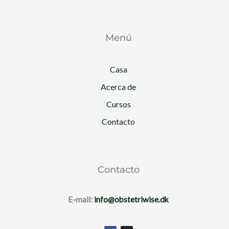
Menú
Casa
Acerca de
Cursos
Contacto
Contacto
E-mail:
info@obstetriwise.dk
F
I